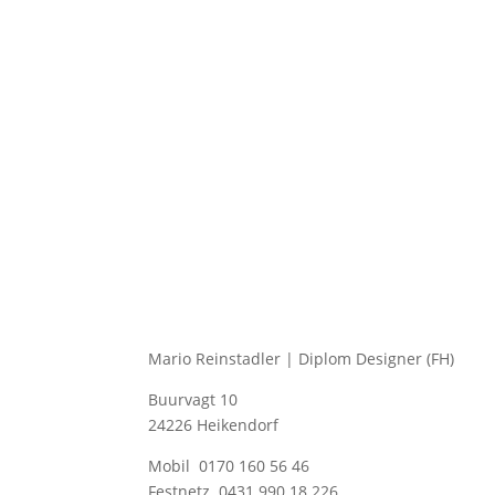
Mario Reinstadler | Diplom Designer (FH)
Buurvagt 10
24226 Heikendorf
Mobil 0170 160 56 46
Festnetz 0431 990 18 226